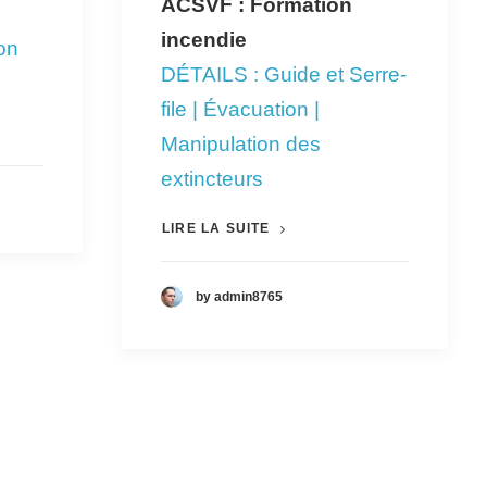
ACSVF : Formation
i
ncendie
on
DÉTAILS
:
Guide et Serre-
file | Évacuation |
Manipulation des
extincteurs
LIRE LA SUITE
by admin8765