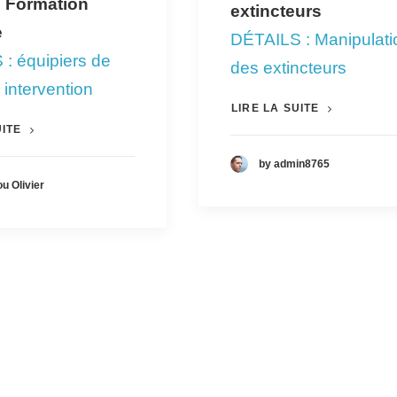
 Formation
extincteurs
e
DÉTAILS
:
Manipulati
S
:
équipiers de
des extincteurs
 intervention
LIRE LA SUITE
UITE
by admin8765
ou Olivier