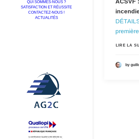
ACSVF :
QUI SOMMES-NOUS ?
SATISFACTION ET RÉUSSITE
i
ncendi
CONTACTEZ-NOUS !
ACTUALITÉS
DÉTAIL
première
LIRE LA S
by guill