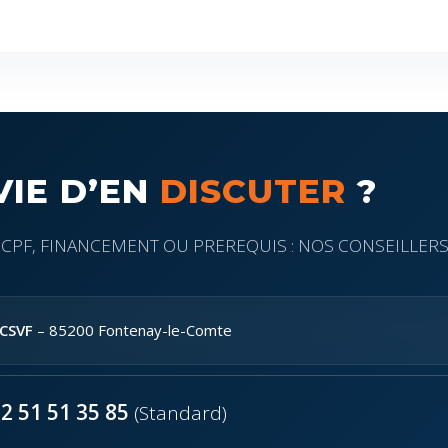
VIE D’EN
DISCUTER
?
 CPF, FINANCEMENT OU PREREQUIS : NOS CONSEILLERS
CSVF
– 85200 Fontenay-le-Comte
2 51 51 35 85
(Standard)