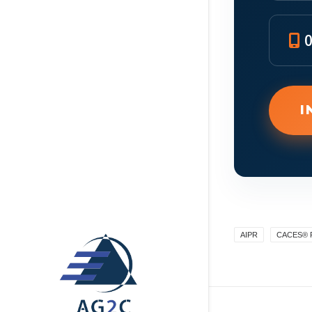
0
I
AIPR
CACES® 