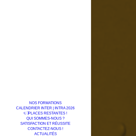
NOS FORMATIONS
CALENDRIER INTER | INTRA 2026
PLACES RESTANTES !
QUI SOMMES-NOUS ?
SATISFACTION ET RÉUSSITE
CONTACTEZ-NOUS !
ACTUALITÉS