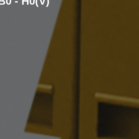
B0 - H0(V)