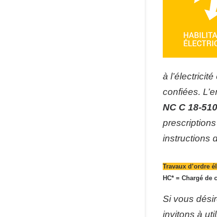
à l’électrici
confiées. L’e
NC C 18-51
prescriptions
instructions d
Travaux d’ordre é
HC* = Chargé de c
Si
vous désir
invitons à uti