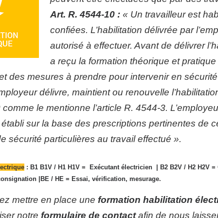
Art. R. 4544-10 :
« Un travailleur est habi
confiées. L’habilitation délivrée par l’em
autorisé à effectuer. Avant de délivrer l’h
a reçu la formation théorique et pratique
té et des mesures à prendre pour intervenir en sécurité
mployeur délivre, maintient ou renouvelle l’habilitat
0
comme le mentionne l’article R. 4544-3. L’employeur
 établi sur la base des prescriptions pertinentes de 
e sécurité particulières au travail effectué ».
lectrique
: B1 B1V / H1 H1V = Exécutant électricien | B2 B2V / H2 H2V = 
onsignation |BE / HE = Essai, vérification, mesurage.
ez mettre en place une
formation habilitation élec
liser notre
formulaire de contact
afin de nous laiss