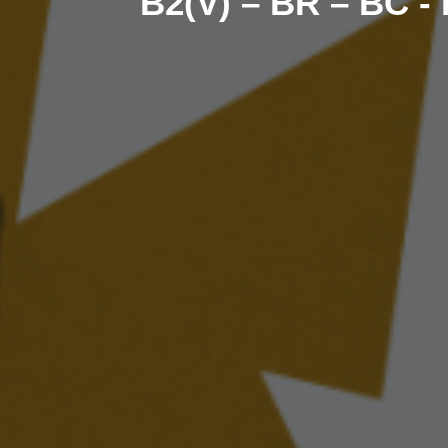
B2(V) – BR – BC - 