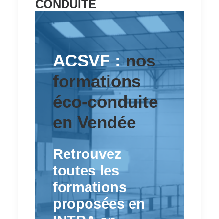
CONDUITE
ACSVF :
nos
formations
éco-conduite
en Vendée
Retrouvez
toutes les
formations
proposées en